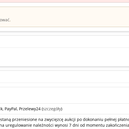
rować
.
k, PayPal, Przelewy24 (
szczegóły
)
taną przeniesione na zwycięzcę aukcji po dokonaniu pełnej płatno
a uregulowanie należności wynosi 7 dni od momentu zakończenia 