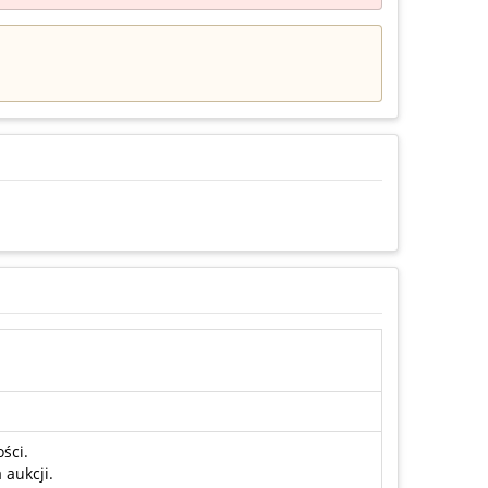
ści.
aukcji.