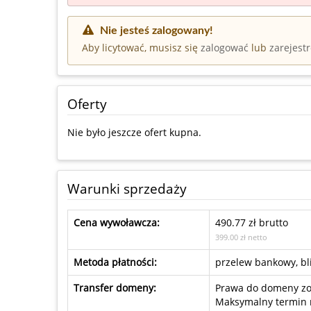
Nie jesteś zalogowany!
Aby licytować, musisz się
zalogować
lub
zarejest
Oferty
Nie było jeszcze ofert kupna.
Warunki sprzedaży
Cena wywoławcza:
490.77 zł brutto
399.00 zł netto
Metoda płatności:
przelew bankowy, bli
Transfer domeny:
Prawa do domeny zos
Maksymalny termin n