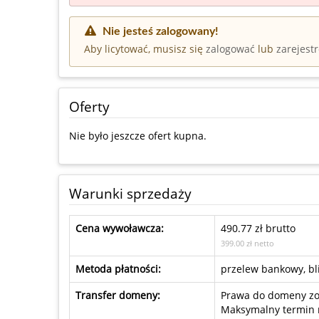
Nie jesteś zalogowany!
Aby licytować, musisz się
zalogować
lub
zarejest
Oferty
Nie było jeszcze ofert kupna.
Warunki sprzedaży
Cena wywoławcza:
490.77 zł brutto
399.00 zł netto
Metoda płatności:
przelew bankowy, bli
Transfer domeny:
Prawa do domeny zos
Maksymalny termin n