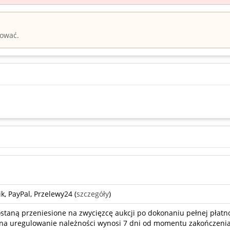
rować
.
k, PayPal, Przelewy24 (
szczegóły
)
taną przeniesione na zwycięzcę aukcji po dokonaniu pełnej płatno
a uregulowanie należności wynosi 7 dni od momentu zakończenia 