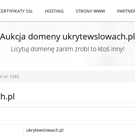
CERTYFIKATY SSL
HOSTING
STRONY WWW
PARTNE
Aukcja domeny ukrytewslowach.pl
Licytuj domenę zanim zrobi to ktoś inny!
l nr 1242
h.pl
ukrytewslowach.pl