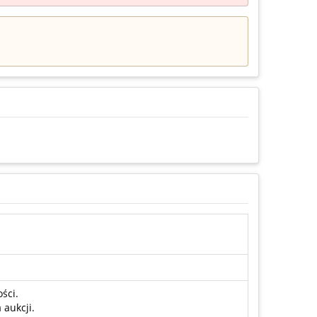
ści.
aukcji.