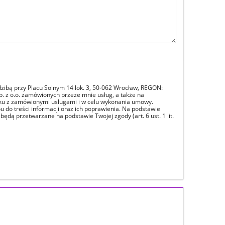
zibą przy Placu Solnym 14 lok. 3, 50-062 Wrocław, REGON:
. z o.o. zamówionych przeze mnie usług, a także na
ku z zamówionymi usługami i w celu wykonania umowy.
 do treści informacji oraz ich poprawienia. Na podstawie
ą przetwarzane na podstawie Twojej zgody (art. 6 ust. 1 lit.