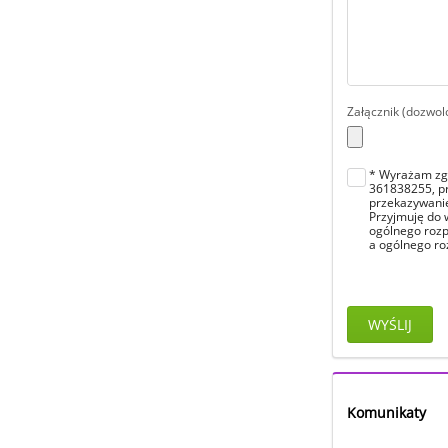
Załącznik (dozwolo
* Wyrażam zgo
361838255, pr
przekazywanie
Przyjmuję do 
ogólnego rozp
a ogólnego ro
WYŚLIJ
Komunikaty