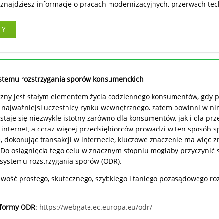
znajdziesz informacje o pracach modernizacyjnych, przerwach tech
TY
ystemu rozstrzygania sporów konsumenckich
ny jest stałym elementem życia codziennego konsumentów, gdy po
najważniejsi uczestnicy rynku wewnętrznego, zatem powinni w ni
taje się niezwykle istotny zarówno dla konsumentów, jak i dla pr
internet, a coraz więcej przedsiębiorców prowadzi w ten sposób s
, dokonując transakcji w internecie, kluczowe znaczenie ma więc zn
o osiągnięcia tego celu w znacznym stopniu mogłaby przyczynić 
systemu rozstrzygania sporów (ODR).
wość prostego, skutecznego, szybkiego i taniego pozasądowego roz
tformy ODR
:
https://webgate.ec.europa.eu/odr/