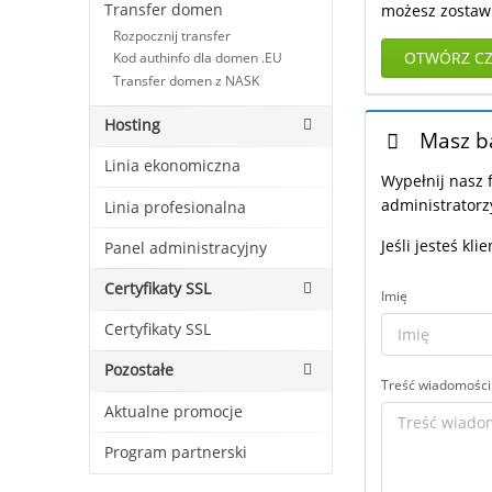
Transfer domen
możesz zostawi
Rozpocznij transfer
OTWÓRZ C
Kod authinfo dla domen .EU
Transfer domen z NASK
Hosting
Masz b
Linia ekonomiczna
Wypełnij nasz 
administrator
Linia profesionalna
Jeśli jesteś kl
Panel administracyjny
Certyfikaty SSL
Imię
Certyfikaty SSL
Pozostałe
Treść wiadomości
Aktualne promocje
Program partnerski