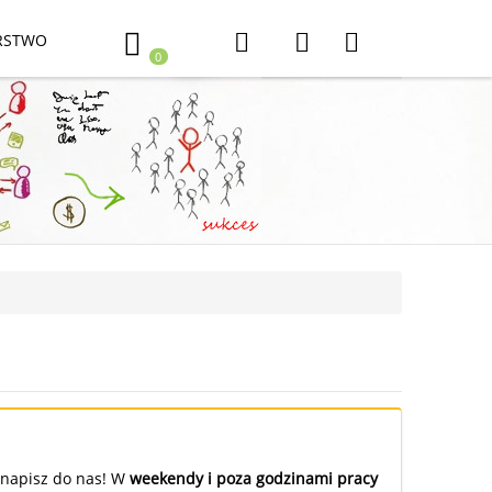
RSTWO
0
, napisz do nas! W
weekendy i poza godzinami pracy