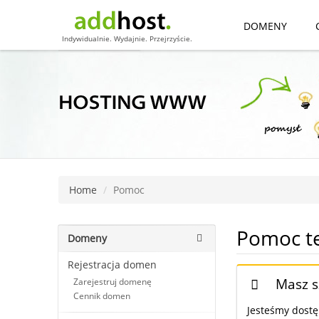
DOMENY
Indywidualnie. Wydajnie. Przejrzyście.
Home
Pomoc
Pomoc t
Domeny
Rejestracja domen
Masz sz
Zarejestruj domenę
Cennik domen
Jesteśmy dost