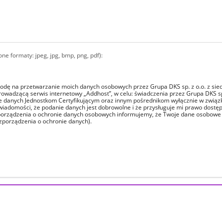
ne formaty: jpeg, jpg, bmp, png, pdf):
dę na przetwarzanie moich danych osobowych przez Grupa DKS sp. z o.o. z sied
owadzącą serwis internetowy „Addhost”, w celu: świadczenia przez Grupa DKS sp
 danych Jednostkom Certyfikującym oraz innym pośrednikom wyłącznie w związ
wiadomości, że podanie danych jest dobrowolne i że przysługuje mi prawo dostępu
orządzenia o ochronie danych osobowych informujemy, że Twoje dane osobowe będ
zporządzenia o ochronie danych).