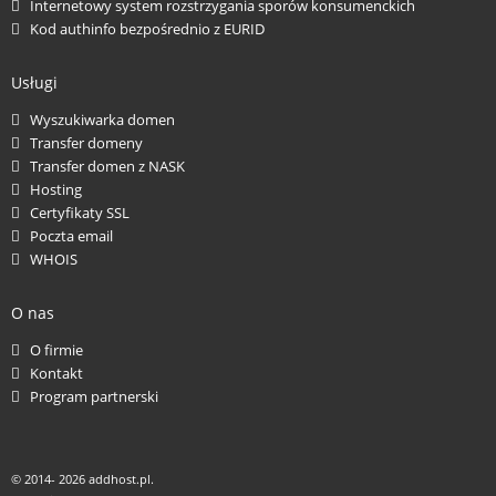
Internetowy system rozstrzygania sporów konsumenckich
Kod authinfo bezpośrednio z EURID
Usługi
Wyszukiwarka domen
Transfer domeny
Transfer domen z NASK
Hosting
Certyfikaty SSL
Poczta email
WHOIS
O nas
O firmie
Kontakt
Program partnerski
© 2014-
2026 addhost.pl.