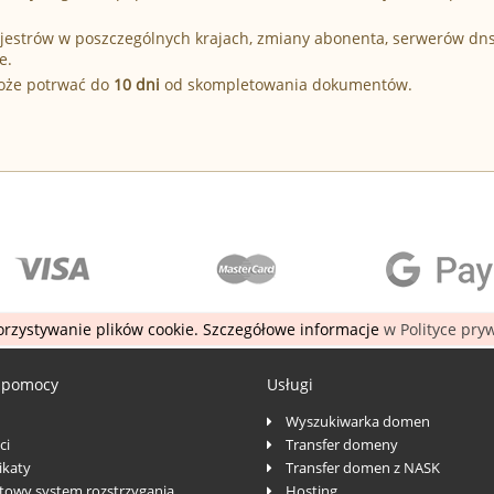
Rejestrów w poszczególnych krajach, zmiany abonenta, serwerów dn
e.
może potrwać do
10 dni
od skompletowania dokumentów.
rzystywanie plików cookie. Szczegółowe informacje
w Polityce pry
 pomocy
Usługi
Wyszukiwarka domen
ci
Transfer domeny
katy
Transfer domen z NASK
towy system rozstrzygania
Hosting