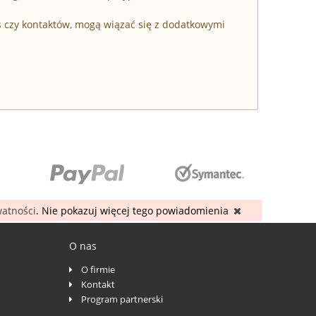
s czy kontaktów, mogą wiązać się z dodatkowymi
watności
. Nie pokazuj więcej tego powiadomienia
O nas
O firmie
Kontakt
Program partnerski