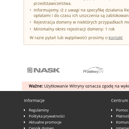
przedstawicielstwa.
Informujemy, iż z uwagi na specyfikę działania 
opłatami i do czasu ich uiszczenia są zablokowan
Rejestracja domeny w niektórych przypadkach 
Minimalny okres rejestracji domeny: 1 rok
W razie pytań lub wątpliwośći prosimy o
kontakt
Ważne:
Użytkowanie Witryny oznacza zgodę na wyko
Informacje
Centrum
Regulaminy
Pomoc
Polityka prywatności
Płatnoś
Aktualne promocje
Komuni
Cennik domen
Interne