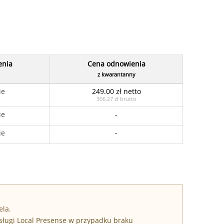
enia
Cena odnowienia
z kwarantanny
ie
249.00 zł netto
306.27 zł brutto
ie
-
ie
-
ela.
sługi Local Presense w przypadku braku