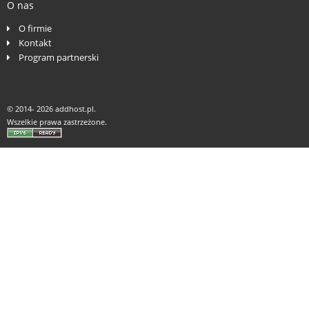
O nas
O firmie
Kontakt
Program partnerski
© 2014-
2026 addhost.pl.
Wszelkie prawa zastrzeżone.