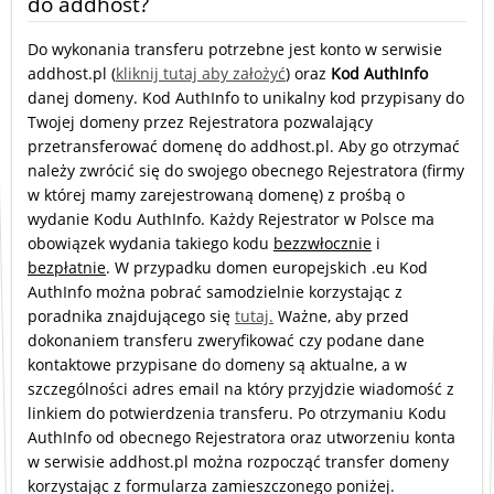
do addhost?
Do wykonania transferu potrzebne jest konto w serwisie
addhost.pl (
kliknij tutaj aby założyć
) oraz
Kod AuthInfo
danej domeny. Kod AuthInfo to unikalny kod przypisany do
Twojej domeny przez Rejestratora pozwalający
przetransferować domenę do addhost.pl. Aby go otrzymać
należy zwrócić się do swojego obecnego Rejestratora (firmy
w której mamy zarejestrowaną domenę) z prośbą o
wydanie Kodu AuthInfo. Każdy Rejestrator w Polsce ma
obowiązek wydania takiego kodu
bezzwłocznie
i
bezpłatnie
. W przypadku domen europejskich .eu Kod
AuthInfo można pobrać samodzielnie korzystając z
poradnika znajdującego się
tutaj.
Ważne, aby przed
dokonaniem transferu zweryfikować czy podane dane
kontaktowe przypisane do domeny są aktualne, a w
szczególności adres email na który przyjdzie wiadomość z
linkiem do potwierdzenia transferu. Po otrzymaniu Kodu
AuthInfo od obecnego Rejestratora oraz utworzeniu konta
w serwisie addhost.pl można rozpocząć transfer domeny
korzystając z formularza zamieszczonego poniżej.