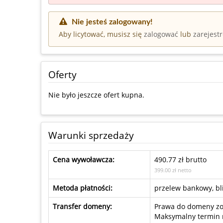
Nie jesteś zalogowany!
Aby licytować, musisz się
zalogować
lub
zarejest
Oferty
Nie było jeszcze ofert kupna.
Warunki sprzedaży
Cena wywoławcza:
490.77 zł brutto
399.00 zł netto
Metoda płatności:
przelew bankowy, bli
Transfer domeny:
Prawa do domeny zos
Maksymalny termin n