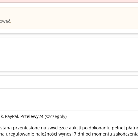
rować
.
k, PayPal, Przelewy24 (
szczegóły
)
taną przeniesione na zwycięzcę aukcji po dokonaniu pełnej płatno
a uregulowanie należności wynosi 7 dni od momentu zakończenia 