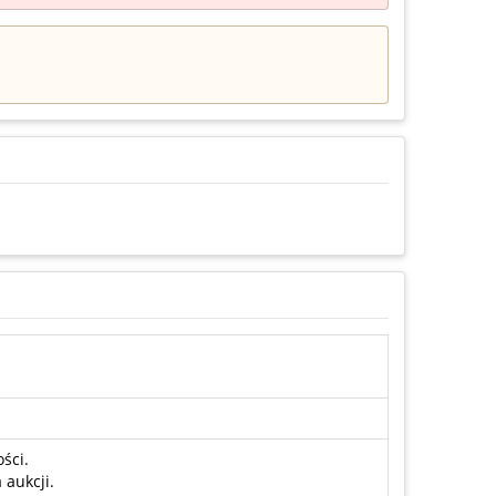
ści.
aukcji.