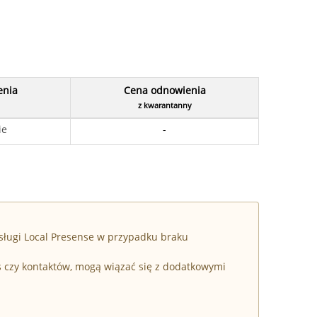
enia
Cena odnowienia
z kwarantanny
ie
-
sługi Local Presense w przypadku braku
s czy kontaktów, mogą wiązać się z dodatkowymi