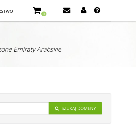
RSTWO
0
one Emiraty Arabskie
SZUKAJ DOMENY