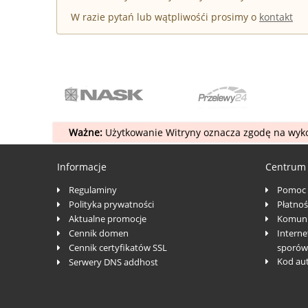
W razie pytań lub wątpliwośći prosimy o
kontakt
Ważne:
Użytkowanie Witryny oznacza zgodę na wyko
Informacje
Centrum
Regulaminy
Pomoc
Polityka prywatności
Płatnoś
Aktualne promocje
Komuni
Cennik domen
Interne
Cennik certyfikatów SSL
sporów
Kod au
Serwery DNS addhost