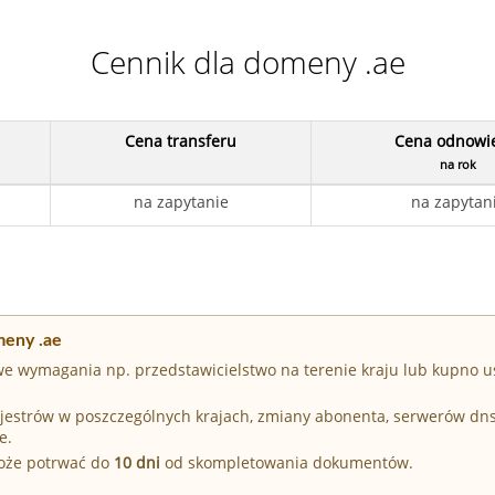
Cennik dla domeny .ae
Cena transferu
Cena odnowi
na rok
na zapytanie
na zapytan
meny .ae
e wymagania np. przedstawicielstwo na terenie kraju lub kupno u
Rejestrów w poszczególnych krajach, zmiany abonenta, serwerów dn
e.
może potrwać do
10 dni
od skompletowania dokumentów.