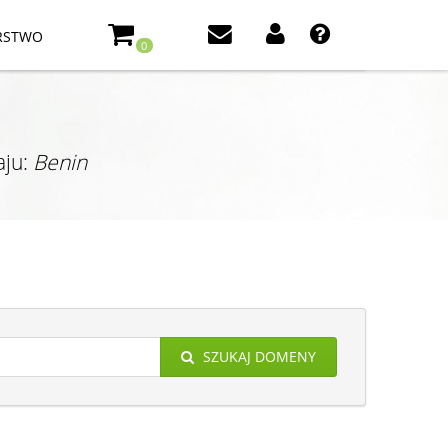
RSTWO
0
aju:
Benin
SZUKAJ DOMENY