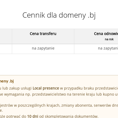
Cennik dla domeny .bj
Cena transferu
Cena odnowi
na rok
na zapytanie
na zapytan
eny .bj
u lub zakup usługi
Local presence
w przypadku braku przedstawici
e wymagania np. przedstawicielstwo na terenie kraju lub kupno u
Rejestrów w poszczególnych krajach, zmiany abonenta, serwerów dn
e.
może potrwać do
10 dni
od skompletowania dokumentów.