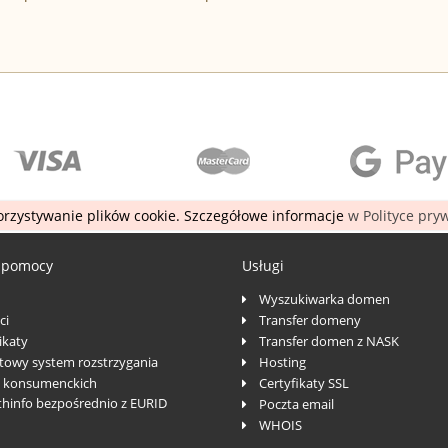
rzystywanie plików cookie. Szczegółowe informacje
w Polityce pry
 pomocy
Usługi
Wyszukiwarka domen
ci
Transfer domeny
katy
Transfer domen z NASK
towy system rozstrzygania
Hosting
 konsumenckich
Certyfikaty SSL
thinfo bezpośrednio z EURID
Poczta email
WHOIS