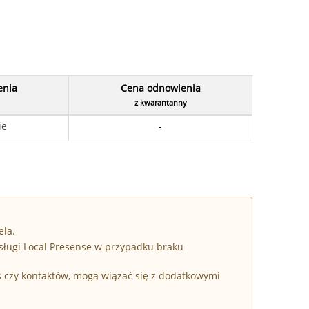
enia
Cena odnowienia
z kwarantanny
ie
-
ela.
sługi Local Presense w przypadku braku
s czy kontaktów, mogą wiązać się z dodatkowymi