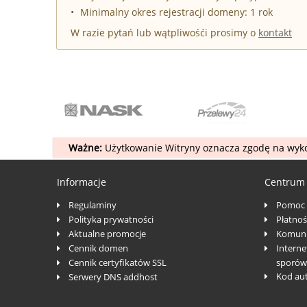
Minimalny okres rejestracji domeny: 1 rok
W razie pytań lub wątpliwośći prosimy o
kontakt
Ważne:
Użytkowanie Witryny oznacza zgodę na wyko
Informacje
Centrum
Regulaminy
Pomoc
Polityka prywatności
Płatnoś
Aktualne promocje
Komuni
Cennik domen
Interne
Cennik certyfikatów SSL
sporów
Kod au
Serwery DNS addhost