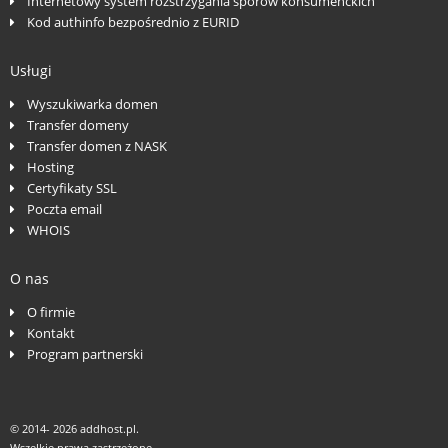
Internetowy system rozstrzygania sporów konsumenckich
Kod authinfo bezpośrednio z EURID
Usługi
Wyszukiwarka domen
Transfer domeny
Transfer domen z NASK
Hosting
Certyfikaty SSL
Poczta email
WHOIS
O nas
O firmie
Kontakt
Program partnerski
© 2014-
2026 addhost.pl.
Wszelkie prawa zastrzeżone.