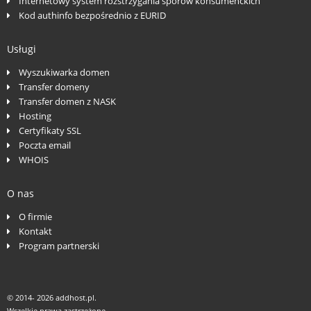
Internetowy system rozstrzygania sporów konsumenckich
Kod authinfo bezpośrednio z EURID
Usługi
Wyszukiwarka domen
Transfer domeny
Transfer domen z NASK
Hosting
Certyfikaty SSL
Poczta email
WHOIS
O nas
O firmie
Kontakt
Program partnerski
© 2014-
2026 addhost.pl.
Wszelkie prawa zastrzeżone.