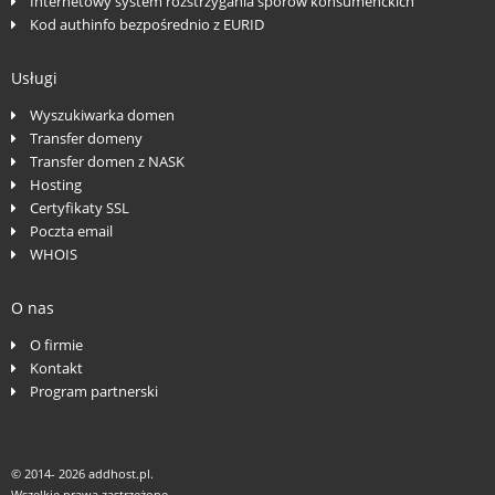
Internetowy system rozstrzygania sporów konsumenckich
Kod authinfo bezpośrednio z EURID
Usługi
Wyszukiwarka domen
Transfer domeny
Transfer domen z NASK
Hosting
Certyfikaty SSL
Poczta email
WHOIS
O nas
O firmie
Kontakt
Program partnerski
© 2014-
2026 addhost.pl.
Wszelkie prawa zastrzeżone.