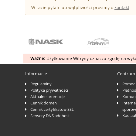
W razie pytań lub wątpliwośći prosimy o
kontakt
Ważne:
Użytkowanie Witryny oznacza zgodę na wyko
Informacje
Centrum
Regulaminy
Pomoc
Polityka prywatności
Płatnoś
Aktualne promocje
Komuni
Cennik domen
Interne
Cennik certyfikatów SSL
sporów
Kod au
Serwery DNS addhost