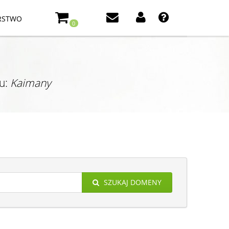
RSTWO
0
u:
Kaimany
SZUKAJ DOMENY