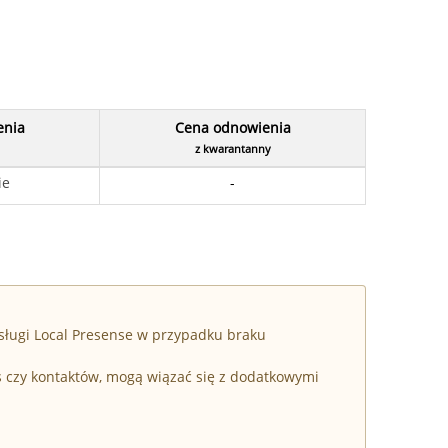
enia
Cena odnowienia
z kwarantanny
ie
-
sługi Local Presense w przypadku braku
s czy kontaktów, mogą wiązać się z dodatkowymi