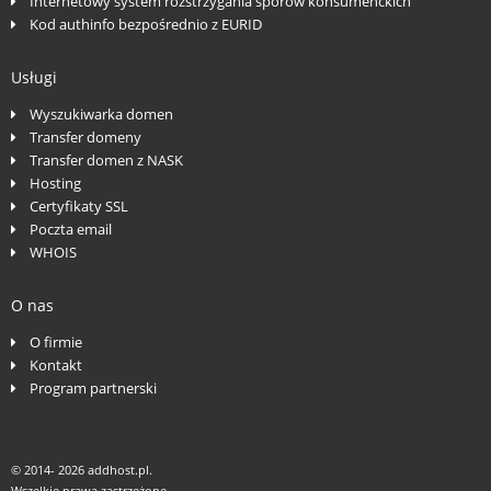
Internetowy system rozstrzygania sporów konsumenckich
Kod authinfo bezpośrednio z EURID
Usługi
Wyszukiwarka domen
Transfer domeny
Transfer domen z NASK
Hosting
Certyfikaty SSL
Poczta email
WHOIS
O nas
O firmie
Kontakt
Program partnerski
© 2014-
2026 addhost.pl.
Wszelkie prawa zastrzeżone.