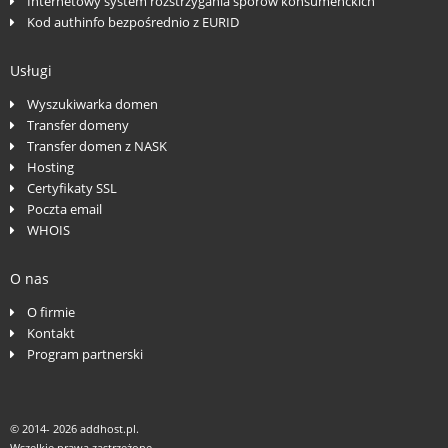
Internetowy system rozstrzygania sporów konsumenckich
Kod authinfo bezpośrednio z EURID
Usługi
Wyszukiwarka domen
Transfer domeny
Transfer domen z NASK
Hosting
Certyfikaty SSL
Poczta email
WHOIS
O nas
O firmie
Kontakt
Program partnerski
© 2014-
2026 addhost.pl.
Wszelkie prawa zastrzeżone.