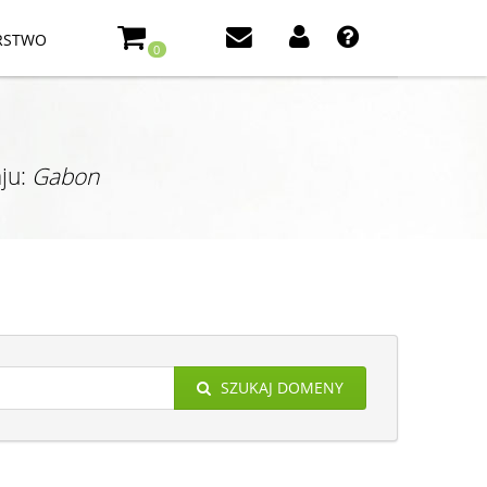
RSTWO
0
ju:
Gabon
SZUKAJ DOMENY