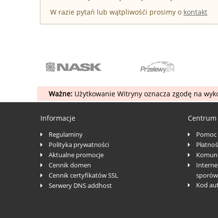
W razie pytań lub wątpliwośći prosimy o
kontakt
Ważne:
Użytkowanie Witryny oznacza zgodę na wyko
Informacje
Centrum
Regulaminy
Pomoc
Polityka prywatności
Płatnoś
Aktualne promocje
Komuni
Cennik domen
Interne
Cennik certyfikatów SSL
sporów
Kod au
Serwery DNS addhost