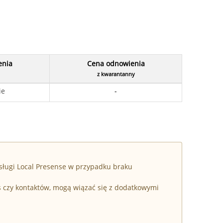
enia
Cena odnowienia
z kwarantanny
ie
-
sługi Local Presense w przypadku braku
s czy kontaktów, mogą wiązać się z dodatkowymi