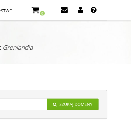
RSTWO
0
:
Grenlandia
SZUKAJ DOMENY