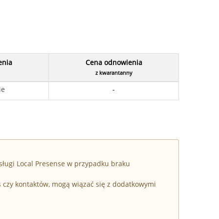
enia
Cena odnowienia
z kwarantanny
ie
-
sługi Local Presense w przypadku braku
s czy kontaktów, mogą wiązać się z dodatkowymi