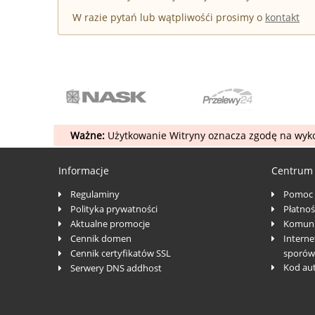
W razie pytań lub wątpliwośći prosimy o
kontakt
Ważne:
Użytkowanie Witryny oznacza zgodę na wyko
Informacje
Centrum
Regulaminy
Pomoc
Polityka prywatności
Płatnoś
Aktualne promocje
Komuni
Cennik domen
Interne
Cennik certyfikatów SSL
sporów
Kod au
Serwery DNS addhost