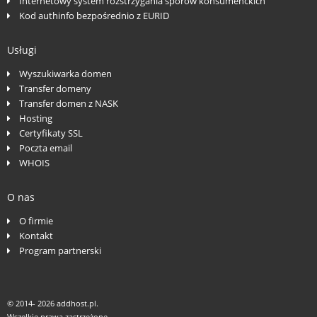
Internetowy system rozstrzygania sporów konsumenckich
Kod authinfo bezpośrednio z EURID
Usługi
Wyszukiwarka domen
Transfer domeny
Transfer domen z NASK
Hosting
Certyfikaty SSL
Poczta email
WHOIS
O nas
O firmie
Kontakt
Program partnerski
© 2014-
2026 addhost.pl.
Wszelkie prawa zastrzeżone.