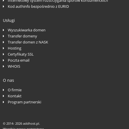
Internetowy system rozstrzygania sporów konsumenckich
Kod authinfo bezpośrednio z EURID
Usługi
Wyszukiwarka domen
Transfer domeny
Transfer domen z NASK
Hosting
Certyfikaty SSL
Poczta email
WHOIS
O nas
O firmie
Kontakt
Program partnerski
© 2014-
2026 addhost.pl.
Wszelkie prawa zastrzeżone.