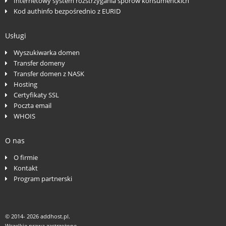
Internetowy system rozstrzygania sporów konsumenckich
Kod authinfo bezpośrednio z EURID
Usługi
Wyszukiwarka domen
Transfer domeny
Transfer domen z NASK
Hosting
Certyfikaty SSL
Poczta email
WHOIS
O nas
O firmie
Kontakt
Program partnerski
© 2014-
2026 addhost.pl.
Wszelkie prawa zastrzeżone.