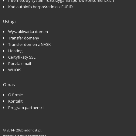
Internetowy system rozstrzygania sporów konsumenckich
Kod authinfo bezpośrednio z EURID
Usługi
Wyszukiwarka domen
Transfer domeny
Transfer domen z NASK
Hosting
Certyfikaty SSL
Poczta email
WHOIS
O nas
O firmie
Kontakt
Program partnerski
© 2014-
2026 addhost.pl.
Wszelkie prawa zastrzeżone.