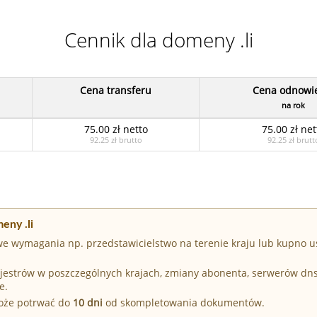
Cennik dla domeny .li
Cena transferu
Cena odnowi
na rok
75.00 zł netto
75.00 zł net
92.25 zł brutto
92.25 zł brutt
eny .li
e wymagania np. przedstawicielstwo na terenie kraju lub kupno u
Rejestrów w poszczególnych krajach, zmiany abonenta, serwerów dn
e.
może potrwać do
10 dni
od skompletowania dokumentów.