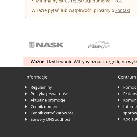
Minimalny okres rejestracji domeny: 1 rok
W razie pytań lub wątpliwośći prosimy o
kontakt
Ważne:
Użytkowanie Witryny oznacza zgodę na wyko
Informacje
Centrum
Regulaminy
Pomoc
Polityka prywatności
Płatnoś
Aktualne promocje
Komuni
Cennik domen
Interne
Cennik certyfikatów SSL
sporów
Kod au
Serwery DNS addhost