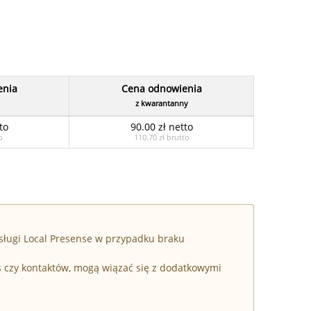
enia
Cena odnowienia
z kwarantanny
to
90.00 zł netto
o
110.70 zł brutto
sługi Local Presense w przypadku braku
s czy kontaktów, mogą wiązać się z dodatkowymi