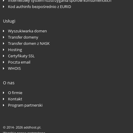
Internetowy system rozstrzygania sporów konsumenckich
Kod authinfo bezpośrednio z EURID
Usługi
Wyszukiwarka domen
Transfer domeny
Transfer domen z NASK
Hosting
Certyfikaty SSL
Poczta email
WHOIS
O nas
O firmie
Kontakt
Program partnerski
© 2014-
2026 addhost.pl.
Wszelkie prawa zastrzeżone.