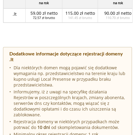
na rok
na rok
59.00 zł netto
115.00 zł netto
90.00 zł netto
.lt
72.57 zł brutto
141.45 zł brutto
110.70 zł brutto
Dodatkowe informacje dotyczące rejestracji domeny
.lt
Dla niektórych domen mogą pojawić się dodatkowe
wymagania np. przedstawicielstwo na terenie kraju lub
kupno usługi Local Presense w przypadku braku
przedstawicielstwa.
Informujemy, iż z uwagi na specyfikę działania
Rejestrów w poszczególnych krajach, zmiany abonenta,
serwerów dns czy kontaktów, mogą wiązać się z
dodatkowymi opłatami i do czasu ich uiszczenia są
zablokowane.
Rejestracja domeny w niektórych przypadkach może
potrwać do
10 dni
od skompletowania dokumentów.
Minimalny okres rejestracji domeny: 1 rok