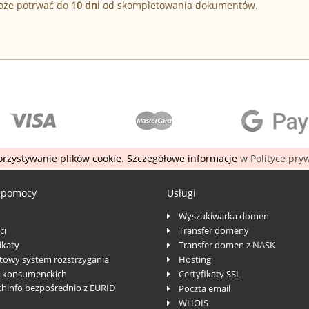
może potrwać do
10 dni
od skompletowania dokumentów.
rzystywanie plików cookie. Szczegółowe informacje
w Polityce pry
 pomocy
Usługi
Wyszukiwarka domen
ci
Transfer domeny
katy
Transfer domen z NASK
towy system rozstrzygania
Hosting
 konsumenckich
Certyfikaty SSL
thinfo bezpośrednio z EURID
Poczta email
WHOIS