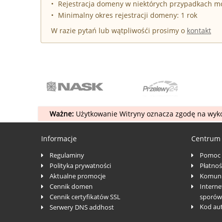
Rejestracja domeny w niektórych przypadkach 
Minimalny okres rejestracji domeny: 1 rok
W razie pytań lub wątpliwośći prosimy o
kontakt
Ważne:
Użytkowanie Witryny oznacza zgodę na wyko
Informacje
Centrum
Regulaminy
Pomoc
Polityka prywatności
Płatnoś
Aktualne promocje
Komuni
Cennik domen
Interne
Cennik certyfikatów SSL
sporów
Kod au
Serwery DNS addhost