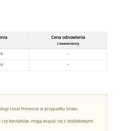
enia
Cena odnowienia
z kwarantanny
ie
-
ie
-
sługi Local Presense w przypadku braku
s czy kontaktów, mogą wiązać się z dodatkowymi