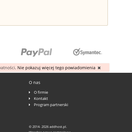
watności
. Nie pokazuj więcej tego powiadomienia
O nas
O firmie
Kontakt
Program partnerski
© 2014-
2026 addhost.pl.