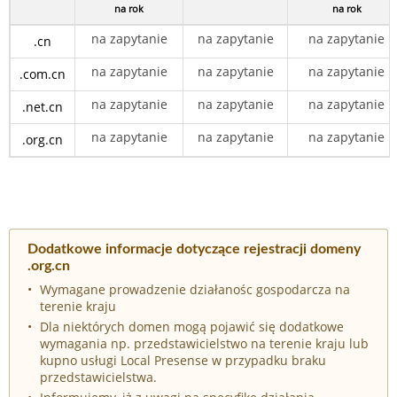
na rok
na rok
na zapytanie
na zapytanie
na zapytanie
.cn
na zapytanie
na zapytanie
na zapytanie
.com.cn
na zapytanie
na zapytanie
na zapytanie
.net.cn
na zapytanie
na zapytanie
na zapytanie
.org.cn
Dodatkowe informacje dotyczące rejestracji domeny
.org.cn
Wymagane prowadzenie działanośc gospodarcza na
terenie kraju
Dla niektórych domen mogą pojawić się dodatkowe
wymagania np. przedstawicielstwo na terenie kraju lub
kupno usługi Local Presense w przypadku braku
przedstawicielstwa.