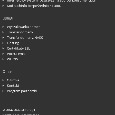
Internetowy system rozstrzygania sporów konsumenckich
Kod authinfo bezpośrednio z EURID
Usługi
Wyszukiwarka domen
Transfer domeny
Transfer domen z NASK
Hosting
Certyfikaty SSL
Poczta email
WHOIS
O nas
O firmie
Kontakt
Program partnerski
© 2014-
2026 addhost.pl.
Wszelkie prawa zastrzeżone.