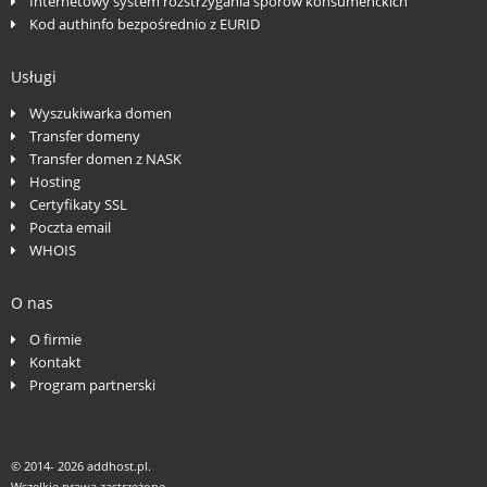
Internetowy system rozstrzygania sporów konsumenckich
Kod authinfo bezpośrednio z EURID
Usługi
Wyszukiwarka domen
Transfer domeny
Transfer domen z NASK
Hosting
Certyfikaty SSL
Poczta email
WHOIS
O nas
O firmie
Kontakt
Program partnerski
© 2014-
2026 addhost.pl.
Wszelkie prawa zastrzeżone.