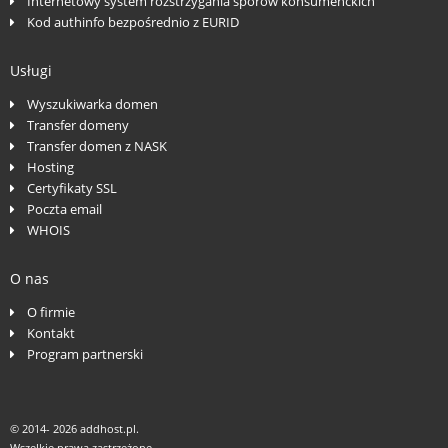
Internetowy system rozstrzygania sporów konsumenckich
Kod authinfo bezpośrednio z EURID
Usługi
Wyszukiwarka domen
Transfer domeny
Transfer domen z NASK
Hosting
Certyfikaty SSL
Poczta email
WHOIS
O nas
O firmie
Kontakt
Program partnerski
© 2014-
2026 addhost.pl.
Wszelkie prawa zastrzeżone.