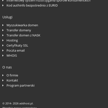
Internetowy system rozstrzygania sporów konsumenckich
Kod authinfo bezpośrednio z EURID
Usługi
Wyszukiwarka domen
Transfer domeny
Transfer domen z NASK
Hosting
Certyfikaty SSL
Poczta email
WHOIS
O nas
O firmie
Kontakt
Program partnerski
© 2014-
2026 addhost.pl.
Wszelkie prawa zastrzeżone.