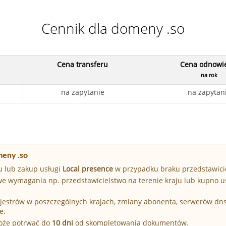
Cennik dla domeny .so
Cena transferu
Cena odnowi
na rok
na zapytanie
na zapytan
meny .so
u lub zakup usługi
Local presence
w przypadku braku przedstawici
e wymagania np. przedstawicielstwo na terenie kraju lub kupno u
Rejestrów w poszczególnych krajach, zmiany abonenta, serwerów dn
e.
może potrwać do
10 dni
od skompletowania dokumentów.