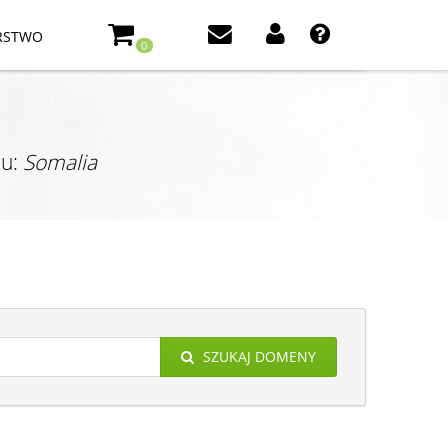
RSTWO
0
ju:
Somalia
SZUKAJ DOMENY