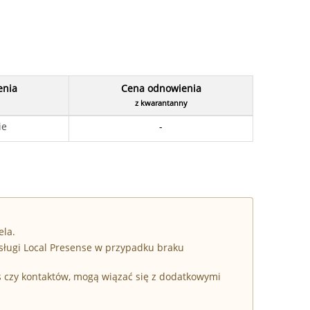
enia
Cena odnowienia
z kwarantanny
ie
-
ela.
sługi Local Presense w przypadku braku
s czy kontaktów, mogą wiązać się z dodatkowymi