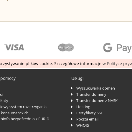
rzystywanie plików cookie. Szczegółowe informacje
w Polityce pry
 pomocy
Usługi
Wyszukiwarka domen
ci
Transfer domeny
katy
Transfer domen z NASK
towy system rozstrzygania
Hosting
 konsumenckich
Certyfikaty SSL
thinfo bezpośrednio z EURID
Poczta email
WHOIS