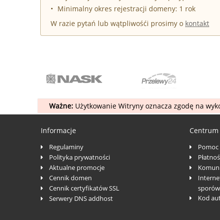
Minimalny okres rejestracji domeny: 1 rok
W razie pytań lub wątpliwośći prosimy o
kontakt
Ważne:
Użytkowanie Witryny oznacza zgodę na wyko
Informacje
Centrum
Regulaminy
Pomoc
Polityka prywatności
Płatnoś
Aktualne promocje
Komuni
Cennik domen
Interne
Cennik certyfikatów SSL
sporów
Kod au
Serwery DNS addhost