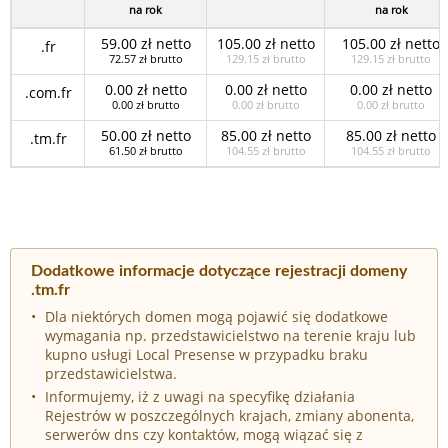
na rok
na rok
59.00 zł netto
105.00 zł netto
105.00 zł netto
.fr
72.57 zł brutto
129.15 zł brutto
129.15 zł brutto
0.00 zł netto
0.00 zł netto
0.00 zł netto
.com.fr
0.00 zł brutto
0.00 zł brutto
0.00 zł brutto
50.00 zł netto
85.00 zł netto
85.00 zł netto
.tm.fr
61.50 zł brutto
104.55 zł brutto
104.55 zł brutto
Dodatkowe informacje dotyczące rejestracji domeny
.tm.fr
Dla niektórych domen mogą pojawić się dodatkowe
wymagania np. przedstawicielstwo na terenie kraju lub
kupno usługi Local Presense w przypadku braku
przedstawicielstwa.
Informujemy, iż z uwagi na specyfikę działania
Rejestrów w poszczególnych krajach, zmiany abonenta,
serwerów dns czy kontaktów, mogą wiązać się z