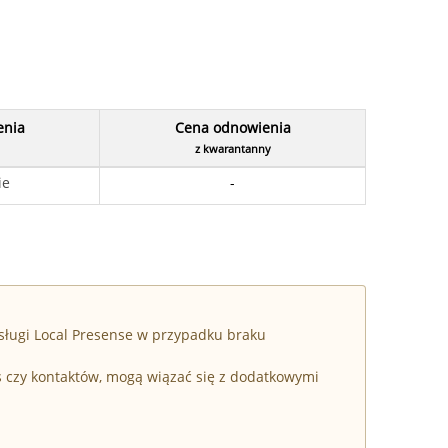
enia
Cena odnowienia
z kwarantanny
ie
-
sługi Local Presense w przypadku braku
s czy kontaktów, mogą wiązać się z dodatkowymi