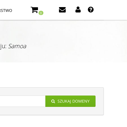
RSTWO
0
ju:
Samoa
SZUKAJ DOMENY