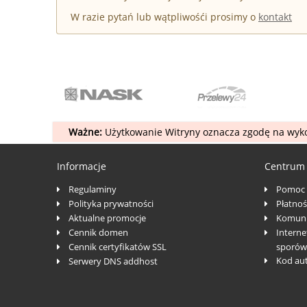
W razie pytań lub wątpliwośći prosimy o
kontakt
Ważne:
Użytkowanie Witryny oznacza zgodę na wyko
Informacje
Centrum
Regulaminy
Pomoc
Polityka prywatności
Płatnoś
Aktualne promocje
Komuni
Cennik domen
Interne
Cennik certyfikatów SSL
sporów
Kod au
Serwery DNS addhost