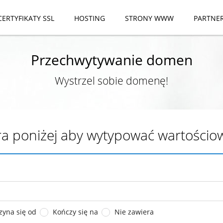
CERTYFIKATY SSL
HOSTING
STRONY WWW
PARTNE
Przechwytywanie domen
Wystrzel sobie domenę!
ltra poniżej aby wytypować wartośc
zyna się od
Kończy się na
Nie zawiera