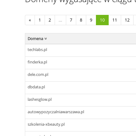
«
1
2
...
7
8
9
10
11
12
Domena
techlabs.pl
finderka.pl
dele.com.pl
dbdata.pl
lashesglow.pl
autowypozyczalniawarszawa.pl
szkolenia-xbeauty.pl