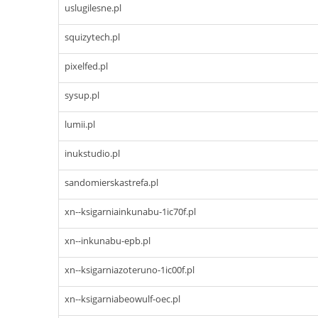
uslugilesne.pl
squizytech.pl
pixelfed.pl
sysup.pl
lumii.pl
inukstudio.pl
sandomierskastrefa.pl
xn--ksigarniainkunabu-1ic70f.pl
xn--inkunabu-epb.pl
xn--ksigarniazoteruno-1ic00f.pl
xn--ksigarniabeowulf-oec.pl