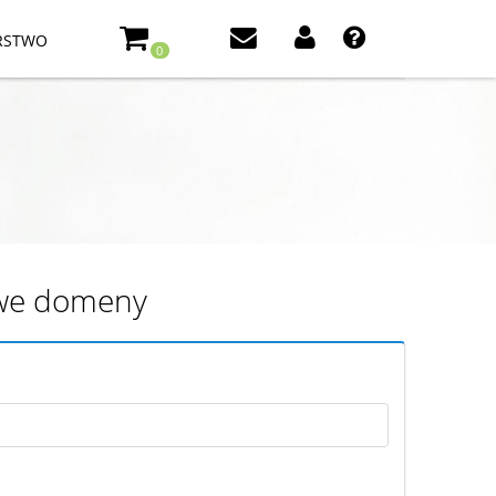
RSTWO
0
iowe domeny