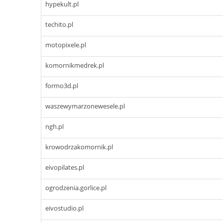
hypekult.pl
techito.pl
motopixele.pl
komornikmedrek.pl
formo3d.pl
waszewymarzonewesele.pl
ngh.pl
krowodrzakomornik.pl
eivopilates.pl
ogrodzenia.gorlice.pl
eivostudio.pl