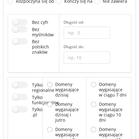
Rozpoczyna się od
Kończy się na
Nie zawiera
Bez cyfr
Długość od:
Bez
myślników
Bez
polskich
Długość do:
znaków
Domeny
Domeny
Tylko
wygasające
wygasające
regionalne
dzisiaj
w ciągu 7 dni
Tylko
funkcjonalne
Domeny
Domeny
Tylko
wygasające
wygasające
.pl
dzisiaj i
w ciągu 10
jutro
dni
Domeny
Domeny
wygasające
wygasające