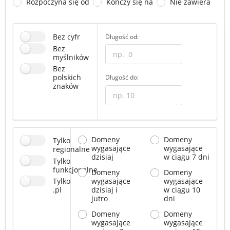
Rozpoczyna się od
Kończy się na
Nie zawiera
Bez cyfr
Długość od:
Bez
myślników
Bez
polskich
Długość do:
znaków
Domeny
Domeny
Tylko
wygasające
wygasające
regionalne
dzisiaj
w ciągu 7 dni
Tylko
funkcjonalne
Domeny
Domeny
Tylko
wygasające
wygasające
.pl
dzisiaj i
w ciągu 10
jutro
dni
Domeny
Domeny
wygasające
wygasające