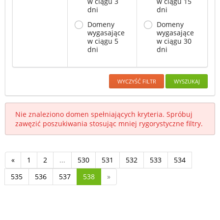
w ciągu 3
w ciągu 15
dni
dni
Domeny
Domeny
wygasające
wygasające
w ciągu 5
w ciągu 30
dni
dni
WYCZYŚĆ FILTR
WYSZUKAJ
Nie znaleziono domen spełniających kryteria. Spróbuj
zawęzić poszukiwania stosując mniej rygorystyczne filtry.
«
1
2
...
530
531
532
533
534
535
536
537
538
»