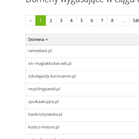
«
1
2
3
4
5
6
7
8
...
54
Domena
remediant.pl
xn--magiaklockw-zeb.pl
szkolajazdy-koronamm.pl
recyclingpaneli.pl
spolkaakcyjna.pl
banknotyswiata.pl
kubicz-motors.pl