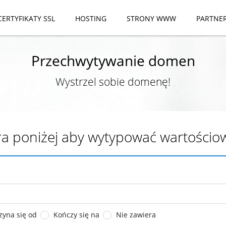
CERTYFIKATY SSL
HOSTING
STRONY WWW
PARTNE
Przechwytywanie domen
Wystrzel sobie domenę!
ltra poniżej aby wytypować wartośc
zyna się od
Kończy się na
Nie zawiera