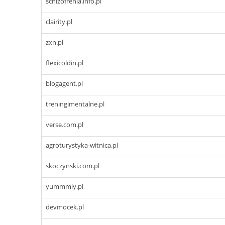
schizofrenia.info.pl
clairity.pl
zxn.pl
flexicoldin.pl
blogagent.pl
treningimentalne.pl
verse.com.pl
agroturystyka-witnica.pl
skoczynski.com.pl
yummmly.pl
devmocek.pl