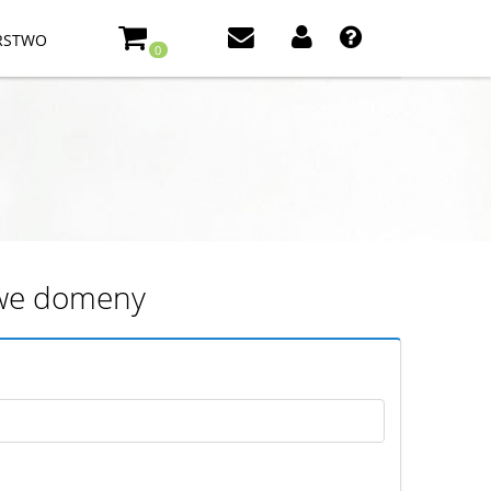
RSTWO
0
iowe domeny