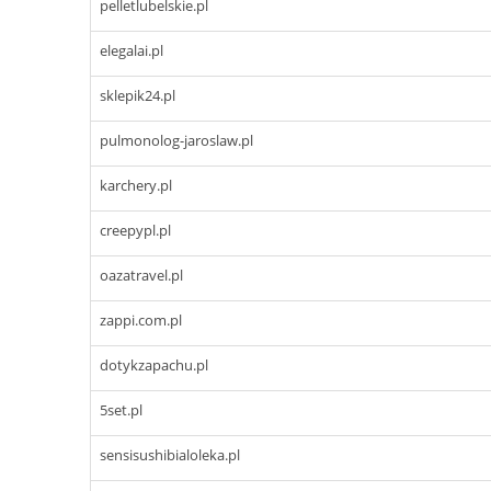
pelletlubelskie.pl
elegalai.pl
sklepik24.pl
pulmonolog-jaroslaw.pl
karchery.pl
creepypl.pl
oazatravel.pl
zappi.com.pl
dotykzapachu.pl
5set.pl
sensisushibialoleka.pl