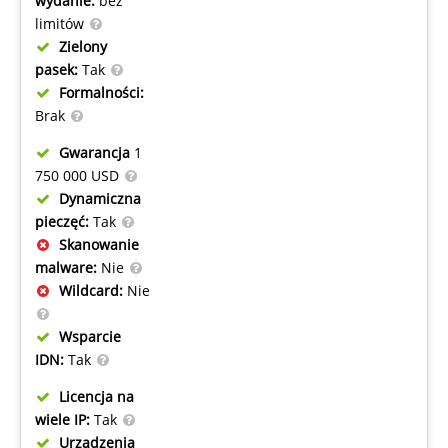
wydanie:
bez
limitów
Zielony
pasek:
Tak
Formalności:
Brak
Gwarancja
1
750 000 USD
Dynamiczna
pieczęć:
Tak
Skanowanie
malware:
Nie
Wildcard:
Nie
Wsparcie
IDN:
Tak
Licencja na
wiele IP:
Tak
Urządzenia