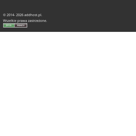
© 2014-
2026 addhost.pl.
Wszelkie prawa zastrzeżone.