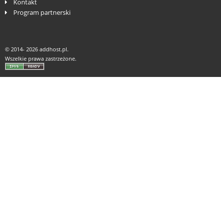
Kontakt
Program partnerski
© 2014-
2026 addhost.pl.
Wszelkie prawa zastrzeżone.