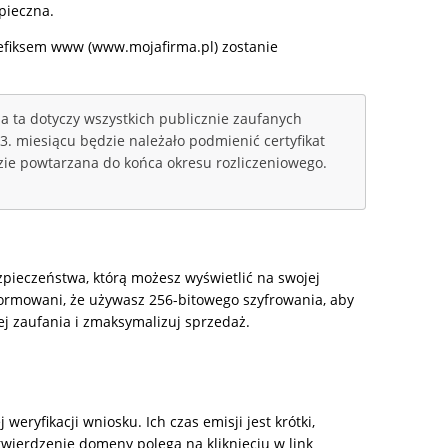
pieczna.
refiksem www (www.mojafirma.pl) zostanie
a ta dotyczy wszystkich publicznie zaufanych
3. miesiącu będzie należało podmienić certyfikat
dzie powtarzana do końca okresu rozliczeniowego.
pieczeństwa, którą możesz wyświetlić na swojej
nformowani, że używasz 256-bitowego szyfrowania, aby
j zaufania i zmaksymalizuj sprzedaż.
ryfikacji wniosku. Ich czas emisji jest krótki,
wierdzenie domeny polega na kliknięciu w link