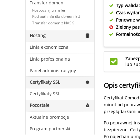
Transfer domen
Typ walidac
Rozpocznij transfer
Czas wydan
Kod authinfo dla domen .EU
Ponowne w
Transfer domen z NASK
Zielony pas
Formalnośc
Hosting
Linia ekonomiczna
Zabezp
Linia profesionalna
lub s
Panel administracyjny
Certyfikaty SSL
Opis certyfi
Certyfikaty SSL
Certyfikat Comod
minut od poprawn
Pozostałe
przeglądarkami i
Aktualne promocje
Po poprawnej ins
Program partnerski
bezpieczne. Cert
Po najechaniu my