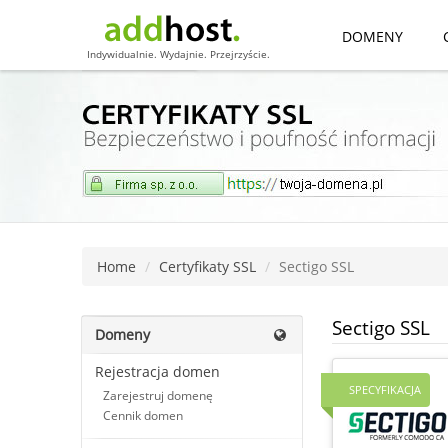
DOMENY
Indywidualnie. Wydajnie. Przejrzyście.
Home
Certyfikaty SSL
Sectigo SSL
Sectigo SSL
Domeny
Rejestracja domen
SPECYFIKACJA
Zarejestruj domenę
Cennik domen