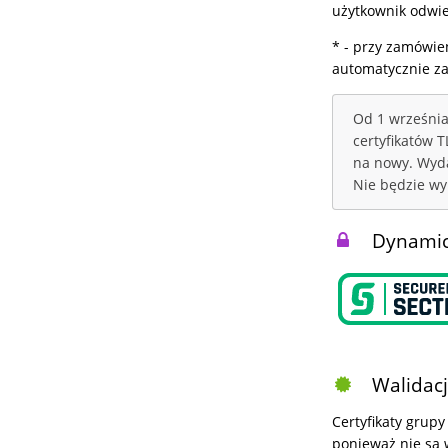
użytkownik odwie
* - przy zamówie
automatycznie z
Od 1 września
certyfikatów 
na nowy. Wyda
Nie będzie wy
Dynamicz
Walidacj
Certyfikaty grupy
ponieważ nie są 