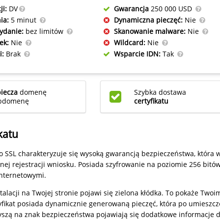
ji:
DV
Gwarancja
250 000 USD
ia:
5 minut
Dynamiczna pieczęć:
Nie
ydanie:
bez limitów
Skanowanie malware:
Nie
ek:
Nie
Wildcard:
Nie
i:
Brak
Wsparcie IDN:
Tak
iecza
domenę
Szybka dostawa
ubdomenę
certyfikatu
katu
o SSL charakteryzuje się wysoką gwarancją bezpieczeństwa, która wy
ej rejestracji wniosku. Posiada szyfrowanie na poziomie 256 bitów
nternetowymi.
talacji na Twojej stronie pojawi się zielona kłódka. To pokaże Two
yfikat posiada dynamicznie generowaną pieczęć, która po umieszcz
szą na znak bezpieczeństwa pojawiają się dodatkowe informacje dl