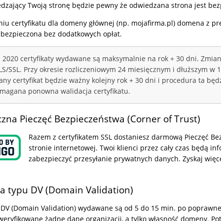
dzający Twoją stronę będzie pewny że odwiedzana strona jest bez
niu certyfikatu dla domeny głównej (np. mojafirma.pl) domena z p
abezpieczona bez dodatkowych opłat.
 2020 certyfikaty wydawane są maksymalnie na rok + 30 dni. Zmian
TLS/SSL. Przy okresie rozliczeniowym 24 miesięcznym i dłuższym w 1
ny certyfikat będzie ważny kolejny rok + 30 dni i procedura ta bę
magana ponowna walidacja certyfikatu.
na Pieczęć Bezpieczeństwa (Corner of Trust)
Razem z certyfikatem SSL dostaniesz darmową Pieczęć Bez
stronie internetowej. Twoi klienci przez cały czas będą i
zabezpieczyć przesyłanie prywatnych danych. Zyskaj więce
a typu DV (Domain Validation)
 DV (Domain Validation) wydawane są od 5 do 15 min. po poprawnej we
weryfikowane żadne dane organizacji, a tylko własność domeny. Pot