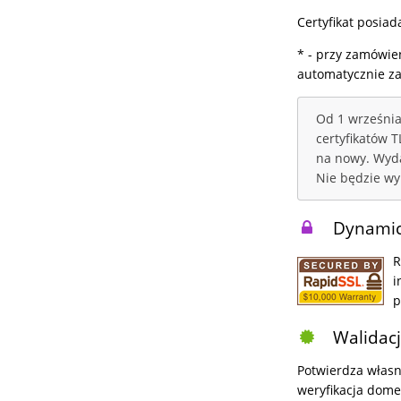
Certyfikat posiad
* - przy zamówie
automatycznie z
Od 1 września
certyfikatów 
na nowy. Wyda
Nie będzie wy
Dynamic
R
i
p
Walidacj
Potwierdza własn
weryfikacja dome