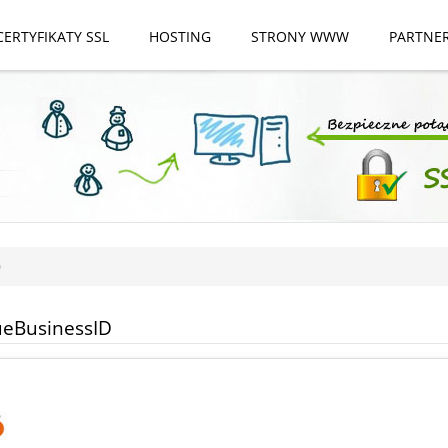
CERTYFIKATY SSL
HOSTING
STRONY WWW
PARTNE
D
ueBusinessID