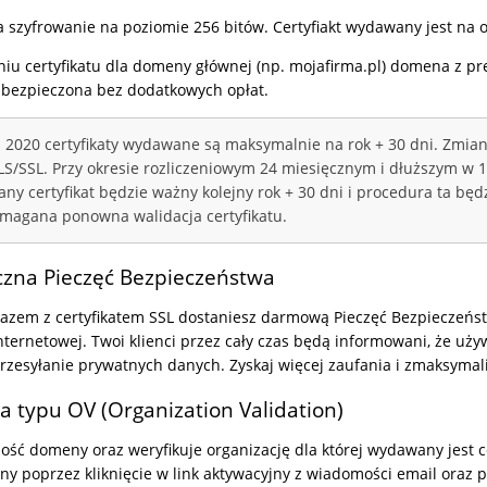
a szyfrowanie na poziomie 256 bitów. Certyfiakt wydawany jest na ok
niu certyfikatu dla domeny głównej (np. mojafirma.pl) domena z p
abezpieczona bez dodatkowych opłat.
 2020 certyfikaty wydawane są maksymalnie na rok + 30 dni. Zmian
TLS/SSL. Przy okresie rozliczeniowym 24 miesięcznym i dłuższym w 1
ny certyfikat będzie ważny kolejny rok + 30 dni i procedura ta bę
magana ponowna walidacja certyfikatu.
zna Pieczęć Bezpieczeństwa
azem z certyfikatem SSL dostaniesz darmową Pieczęć Bezpieczeństw
nternetowej. Twoi klienci przez cały czas będą informowani, że uż
rzesyłanie prywatnych danych. Zyskaj więcej zaufania i zmaksymal
a typu OV (Organization Validation)
ość domeny oraz weryfikuje organizację dla której wydawany jest ce
ny poprzez kliknięcie w link aktywacyjny z wiadomości email oraz 