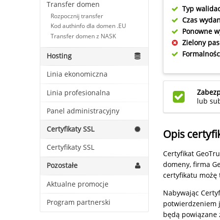
Transfer domen
Typ walidac
Rozpocznij transfer
Czas wydan
Kod authinfo dla domen .EU
Ponowne w
Transfer domen z NASK
Zielony pas
Formalnośc
Hosting
Linia ekonomiczna
Zabezp
Linia profesionalna
lub s
Panel administracyjny
Certyfikaty SSL
Opis certyfi
Certyfikaty SSL
Certyfikat GeoTr
domeny, firma Ge
Pozostałe
certyfikatu możę
Aktualne promocje
Nabywając Certy
Program partnerski
potwierdzeniem 
będą powiązane z