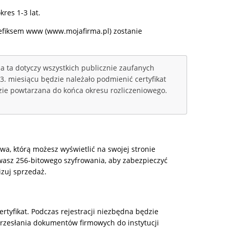
res 1-3 lat.
refiksem www (www.mojafirma.pl) zostanie
a ta dotyczy wszystkich publicznie zaufanych
3. miesiącu będzie należało podmienić certyfikat
dzie powtarzana do końca okresu rozliczeniowego.
a, którą możesz wyświetlić na swojej stronie
ywasz 256-bitowego szyfrowania, aby zabezpieczyć
izuj sprzedaż.
rtyfikat. Podczas rejestracji niezbędna będzie
przesłania dokumentów firmowych do instytucji