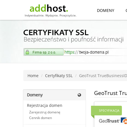
DOMENY
Indywidualnie. Wydajnie. Przejrzyście.
Home
Certyfikaty SSL
GeoTrust TrueBusinessI
GeoTrust Tr
Domeny
Rejestracja domen
SPECYFIKACJA
Zarejestruj domenę
Cennik domen