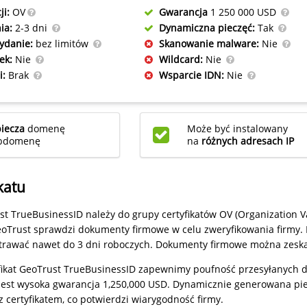
ji:
OV
Gwarancja
1 250 000 USD
ia:
2-3 dni
Dynamiczna pieczęć:
Tak
ydanie:
bez limitów
Skanowanie malware:
Nie
ek:
Nie
Wildcard:
Nie
i:
Brak
Wsparcie IDN:
Nie
iecza
domenę
Może być instalowany
ubdomenę
na
różnych adresach IP
katu
ust TrueBusinessID należy do grupy certyfikatów OV (Organization V
oTrust sprawdzi dokumenty firmowe w celu zweryfikowania firmy. P
 trawać nawet do 3 dni roboczych. Dokumenty firmowe można zeska
fikat GeoTrust TrueBusinessID zapewnimy poufność przesyłanych 
jest wysoka gwarancja 1,250,000 USD. Dynamicznie generowana pi
 certyfikatem, co potwierdzi wiarygodność firmy.