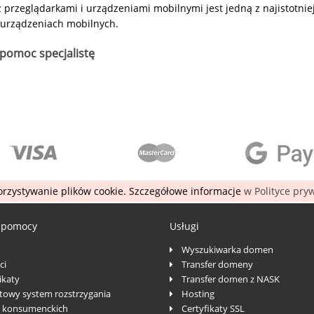
przeglądarkami i urządzeniami mobilnymi jest jedną z najistotniejs
 urządzeniach mobilnych.
pomoc specjalistę
rzystywanie plików cookie. Szczegółowe informacje
w Polityce pry
 pomocy
Usługi
Wyszukiwarka domen
ci
Transfer domeny
katy
Transfer domen z NASK
towy system rozstrzygania
Hosting
 konsumenckich
Certyfikaty SSL