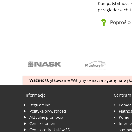
Kompatybilność z 
przeglądarkach i
Poproś o 
Ważne:
Użytkowanie Witryny oznacza zgodę na wyko
Informacje
Centrum
Regulaminy
Pomoc
Polityka prywatności
Płatnoś
Aktualne promocje
Komuni
Cennik domen
Interne
Cennik certyfikatów SSL
sporów