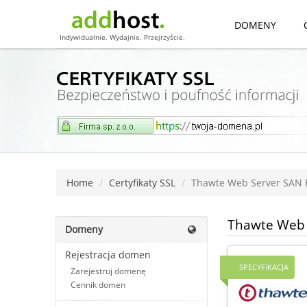
DOMENY
Indywidualnie. Wydajnie. Przejrzyście.
Home
Certyfikaty SSL
Thawte Web Server SAN 
Thawte Web 
Domeny
Rejestracja domen
SPECYFIKACJA
Zarejestruj domenę
Cennik domen