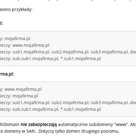
wiono przykłady:
l:
y: mojafirma.pl
ieczy: www.mojafirma.pl
ieczy: sub1.mojafirma.pl, sub2.mojafirma.pl, sub3.mojafirma.pl, do
ieczy: sub.sub1.mojafirma.pl, *.sub1.mojafirma.pl
rma.pl:
y: www.mojafirma.pl
ieczy: mojafirma.pl
ieczy: sub1.mojafirma.pl, sub2.mojafirma.pl, sub3.mojafirma.pl, do
ieczy: sub.sub1.mojafirma.pl, *.sub1.mojafirma.pl
ultiDomain
nie zabezpieczają
automatycznie subdomeny "www". Aby 
ie domeny w SAN.. Dotyczy tylko domen drugiego poziomu.