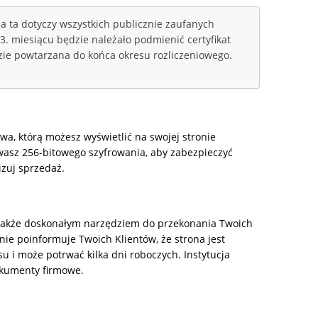
a ta dotyczy wszystkich publicznie zaufanych
3. miesiącu będzie należało podmienić certyfikat
dzie powtarzana do końca okresu rozliczeniowego.
a, którą możesz wyświetlić na swojej stronie
ywasz 256-bitowego szyfrowania, aby zabezpieczyć
izuj sprzedaż.
 a także doskonałym narzędziem do przekonania Twoich
znie poinformuje Twoich Klientów, że strona jest
u i może potrwać kilka dni roboczych. Instytucja
okumenty firmowe.