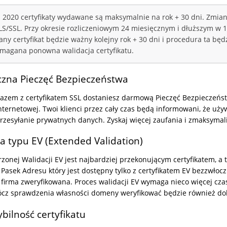
 2020 certyfikaty wydawane są maksymalnie na rok + 30 dni. Zmian
TLS/SSL. Przy okresie rozliczeniowym 24 miesięcznym i dłuższym w 1
ny certyfikat będzie ważny kolejny rok + 30 dni i procedura ta bę
magana ponowna walidacja certyfikatu.
zna Pieczęć Bezpieczeństwa
azem z certyfikatem SSL dostaniesz darmową Pieczęć Bezpieczeństw
nternetowej. Twoi klienci przez cały czas będą informowani, że uż
rzesyłanie prywatnych danych. Zyskaj więcej zaufania i zmaksymal
a typu EV (Extended Validation)
erzonej Walidacji EV jest najbardziej przekonującym certyfikatem,
 Pasek Adresu który jest dostępny tylko z certyfikatem EV bezzwłoc
 firma zweryfikowana. Proces walidacji EV wymaga nieco więcej czas
rócz sprawdzenia własności domeny weryfikować będzie również d
ilność certyfikatu