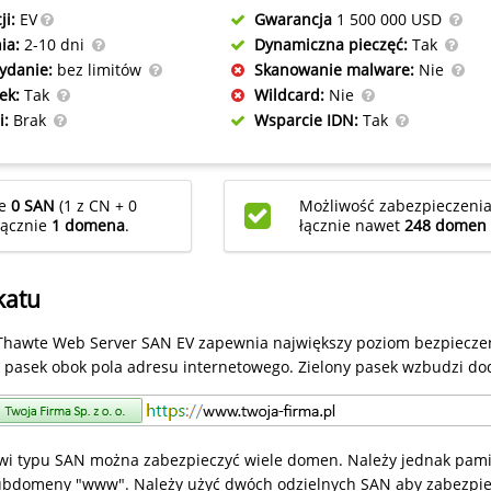
ji:
EV
Gwarancja
1 500 000 USD
ia:
2-10 dni
Dynamiczna pieczęć:
Tak
ydanie:
bez limitów
Skanowanie malware:
Nie
ek:
Tak
Wildcard:
Nie
i:
Brak
Wsparcie IDN:
Tak
ie
0 SAN
(1 z CN + 0
Możliwość zabezpieczeni
Łącznie
1 domena
.
łącznie nawet
248 domen
katu
ii Thawte Web Server SAN EV zapewnia największy poziom bezpieczeń
y pasek obok pola adresu internetowego. Zielony pasek wzbudzi d
towi typu SAN można zabezpieczyć wiele domen. Należy jednak pami
ubdomeny "www". Należy użyć dwóch odzielnych SAN aby zabezpie