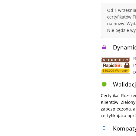
Od 1 września
certyfikatów 
na nowy. Wyda
Nie będzie wy
Dynamic
R
i
p
Walidacj
Certyfikat Rozsz
Klientów. Zielony
zabezpieczona, a
certyfikująca op
Kompatyb